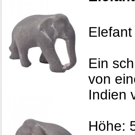
Elefant
Ein sch
von ein
Indien 
Höhe: 