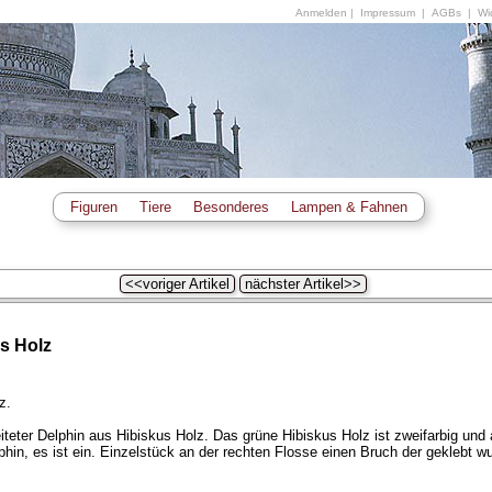
Anmelden
|
Impressum
|
AGBs
|
Wid
Figuren
Tiere
Besonderes
Lampen & Fahnen
<<voriger Artikel
nächster Artikel>>
s Holz
z.
eter Delphin aus Hibiskus Holz. Das grüne Hibiskus Holz ist zweifarbig und 
lphin, es ist ein. Einzelstück an der rechten Flosse einen Bruch der geklebt w