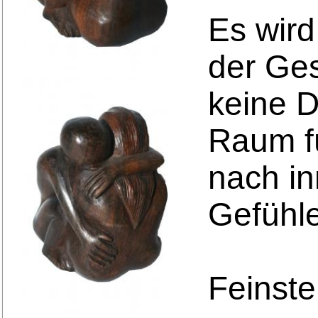
Es wir
der Ges
keine D
Raum fü
nach i
Gefühle
Feinste