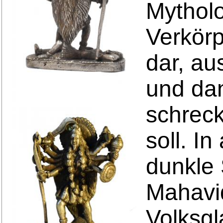
Mytholo
Verkör
dar, au
und dan
schreck
soll. I
dunkle 
Mahavid
Volksgl