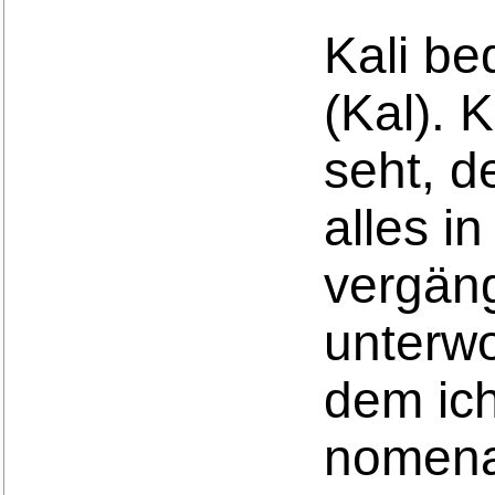
Kali be
(Kal). K
seht, d
alles i
vergäng
unterwo
dem ich
nomenal