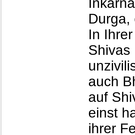
Inkarna
Durga, 
In Ihrer
Shivas 
unzivil
auch Bh
auf Shi
einst h
ihrer 