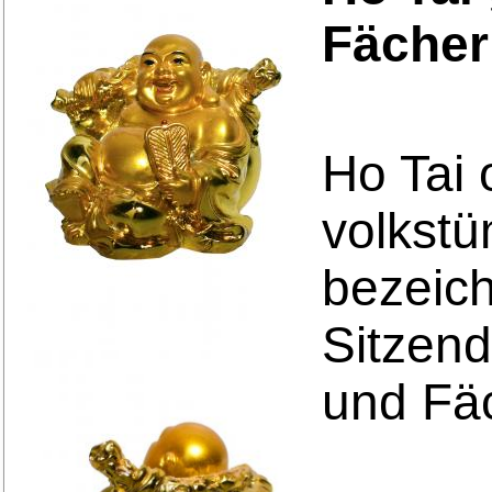
Fächer
Ho Tai 
volkst
bezeic
Sitzend
und Fä