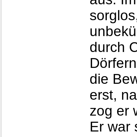
sorglos,
unbekü
durch C
Dörfern
die Bew
erst, n
zog er 
Er war 