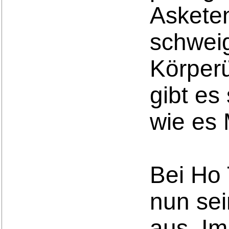
Asketen
schwei
Körperü
gibt es
wie es 
Bei Ho 
nun sei
aus. Im