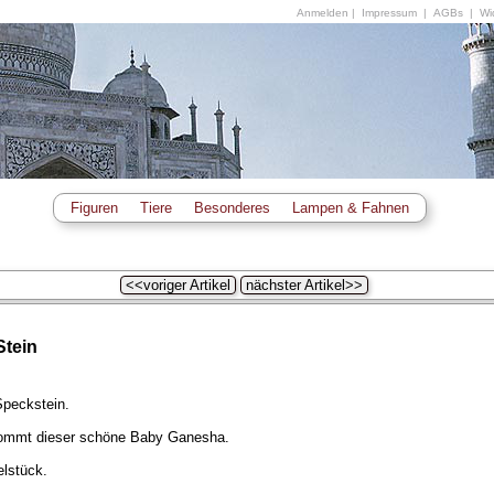
Anmelden
|
Impressum
|
AGBs
|
Wid
Figuren
Tiere
Besonderes
Lampen & Fahnen
<<voriger Artikel
nächster Artikel>>
tein
peckstein.
kommt dieser schöne Baby Ganesha.
elstück.