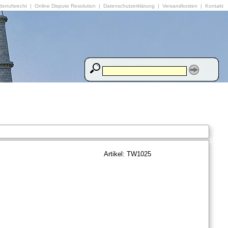
errufsrecht
|
Online Dispute Resolution
|
Datenschutzerklärung
|
Versandkosten
|
Kontakt
Artikel: TW1025