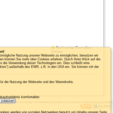
Noch wenige Exemplare
rt!
lieferbar
estmögliche Nutzung unserer Webseite zu ermöglichen, benutzen wir
ien können Sie mehr über Cookies erfahren. Durch Ihren Klick auf die
in die Verwendung dieser Technologien ein. Dies schließt eine
okies“) außerhalb des EWR, z.B. in den USA ein. Sie können mit der
 für die Nutzung der Webseite und des Warenkorbs.
nkaufserlebnis komfortabler.
s zulassen
amen sind Eigentum der jeweiligen Rechteinhaber und werden nur zur besseren Kenntlichmachung verwendet.
ookies werden von sozialen Netzwerken benutzt um Inhalte unserer Seite