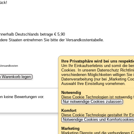
ück!
nnerhalb Deutschlands betrage € 5,90
dere Staaten entnehmen Sie bitte der Versandkostentabelle.
Ihre Privatsphäre wird bei uns respektie
Um Ihr Einkaufserlebnis und somit die b
 Versandkosten
Cookies. In unseren Datenschutz Richtlin
verschiedenen Möglichkeiten willigen Sie 
n Warenkorb legen
Datenverarbeitung (nur bei „Marketing Co
Auswahl Ihre Einstellung vornehmen.
Notwendig
gen keine Bewertungen vor.
Diese Cookie Technologien ist notwendig
Nur notwendige Cookies zulassen
Komfort
Diese Cookie Technologie gestaltet Ihr Ei
Notwendige Cookies und Komfortcookie
Alle Marken-, Produkt- und Herstellern
Marketing
Marketing Dienste und die verbundenen C