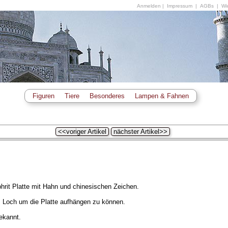
Anmelden
|
Impressum
|
AGBs
|
Wid
Figuren
Tiere
Besonderes
Lampen & Fahnen
<<voriger Artikel
nächster Artikel>>
hrit Platte mit Hahn und chinesischen Zeichen.
s Loch um die Platte aufhängen zu können.
ekannt.