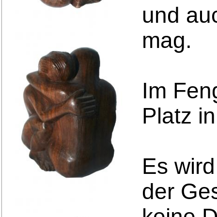
und auc
mag.
Im Feng
Platz i
Es wir
der Ges
keine D