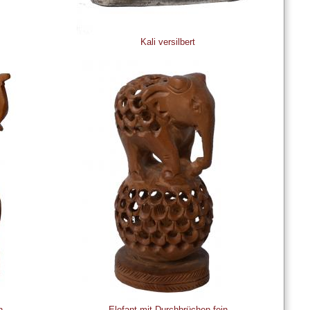
Kali versilbert
n
Elefant mit Durchbrüchen fein