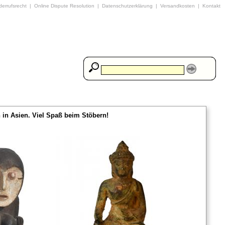
errufsrecht
|
Online Dispute Resolution
|
Datenschutzerklärung
|
Versandkosten
|
Kontakt
in Asien. Viel Spaß beim Stöbern!