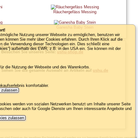
Räuchergefäss Messing
Ganesha Baby Stein
rt!
estmögliche Nutzung unserer Webseite zu ermöglichen, benutzen wir
ien können Sie mehr über Cookies erfahren. Durch Ihren Klick auf die
in die Verwendung dieser Technologien ein. Dies schließt eine
Sie brauchen einen Onlineshop?
okies“) außerhalb des EWR, z.B. in den USA ein. Sie können mit der
Besuchen Sie unseres Seite:
ushu-shop.de
 für die Nutzung der Webseite und des Warenkorbs.
Sehen Sie die gesamte Auswahl an Artikeln auf
ushu.de
nkaufserlebnis komfortabler.
s zulassen
ookies werden von sozialen Netzwerken benutzt um Inhalte unserer Seite
auschen oder auch für Google Dienste um Ihnen interessante Angebote und
kies zulassen
amen sind Eigentum der jeweiligen Rechteinhaber und werden nur zur besseren Kenntlichmachung verwendet.