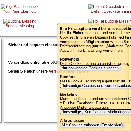
Yogi Paar Ebenholz
Elefant Speckstein mini
Buddha Messing
Ho Tai Buddha Messing
Ihre Privatsphäre wird bei uns respektie
Um Ihr Einkaufserlebnis und somit die b
Cookies. In unseren Datenschutz Richtlin
verschiedenen Möglichkeiten willigen Sie 
Sicher und bequem einkaufen bei ushu:
Datenverarbeitung (nur bei „Marketing Co
Auswahl Ihre Einstellung vornehmen.
Notwendig
Versandkostenfrei ab € 50,00
Diese Cookie Technologien ist notwendig
Nur notwendige Cookies zulassen
Sehen Sie auch unsere
Versandkosten
Tabelle
Komfort
Diese Cookie Technologie gestaltet Ihr Ei
Notwendige Cookies und Komfortcookie
Marketing
Marketing Dienste und die verbundenen C
z.B. über Facebook, Twitter, u.a. auszut
Angebote Dritter anzuzeigen.
Notwendige-, Komfort- und Marketingcoo
Alle zulassen
Alle Cookies zulassen
(Empfohlen)
Alle Marken-, Produkt- und Herstellern